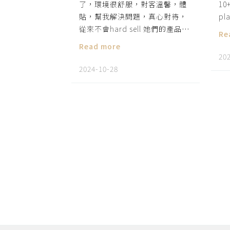
了，環境很舒服，對客溫馨，體
1
貼，幫我解決問題，真心對待，
pla
從來不會hard sell 她們的產品👍
Re
👍❤️❤️
Read more
20
2024-10-28