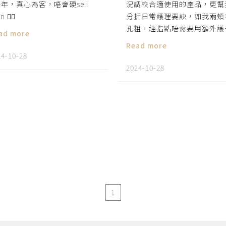
0+年，真心為客，唔會硬sell
況調校合適使用的產品，更幫
n 👍🏻
分折日常護理要訣，如我兩頰
孔粗，經指點唔需要用額外護
ad more
品...毛粗巳顯著收細! 😘
Read more
24-10-28
2024-10-28
1